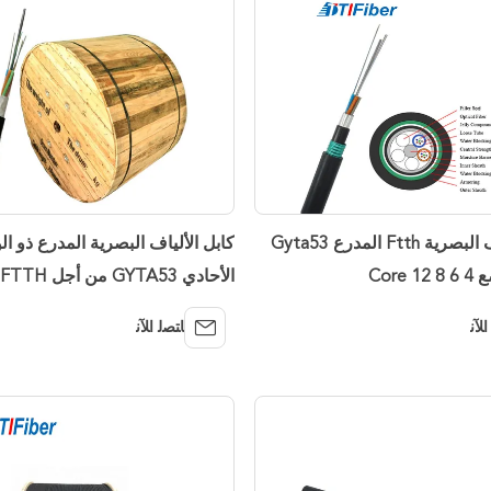
كابل الألياف البصرية Ftth المدرع Gyta53
كابل الألياف البصرية المدرع ذو ا
Core
الطلق
ﺍﻶﻧ
ﺎﺘﺼﻟ ﺍﻶﻧ