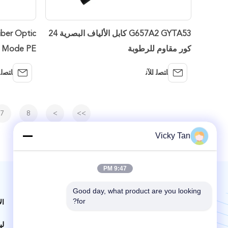
G657A2 GYTA53 كابل الألياف البصرية 24
ber Optic
كور مقاوم للرطوبة
Single Mode PE
ﺎﺘﺼﻟ ﺍﻶﻧ
ﺎﺘﺼﻟ 
7
8
>
>>
Vicky Tan
9:47 PM
Good day, what product are you looking 
البريد بنا | خدمة 24 ساعة
for?
ال
لي