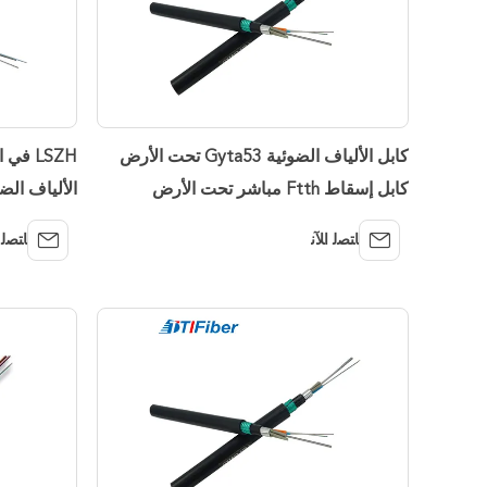
كابل الألياف الضوئية Gyta53 تحت الأرض
LSZH ف
كابل إسقاط Ftth مباشر تحت الأرض
الألياف الض
ﺎﺘﺼﻟ ﺍﻶﻧ
ﺎﺘﺼﻟ 