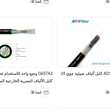
ﺍﻶﻧ
ﺎﺘﺼﻟ ﺍﻶﻧ
ADSS G652D كابل ألياف ضوئية جوي 24
G657A2 وضع واحد للاستخدام 
كابل الألياف البصرية الخارجية ال
ﺍﻶﻧ
ﺎﺘﺼﻟ ﺍﻶﻧ