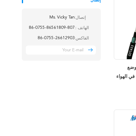
إتصال
Ms. Vicky Tan
إتصال:
86-0755-86561809-807
الهاتف ::
86-0755-26612903
الفاكس:
لوضع
الأحادي GYTA53 من أجل FTTH في الهواء