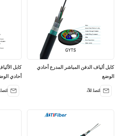
كابل ألياف الدفن المباشر المدرع أحادي
الوضع
أحادي الوضع 4 6 8 12 
ﺎﺘﺼﻟ ﺍﻶﻧ
ﺎﺘﺼﻟ 