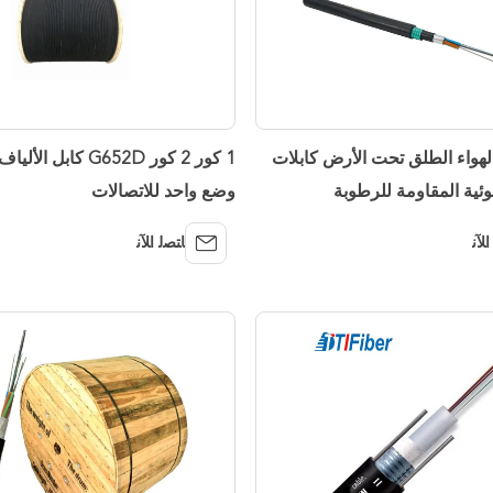
ي الهواء الطلق تحت الأرض كابلات
1 كور 2 كور G652D كابل 
وئية المقاومة للرطوبة
وضع واحد للاتصالات
ﺍﻶﻧ
ﺎﺘﺼﻟ ﺍﻶﻧ