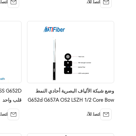
ﺎﺘﺼﻟ ﺍﻶﻧ
ﺎﺘﺼﻟ 
وضع شبكة الألياف البصرية أحادي النمط
G652d G657A OS2 LSZH 1/2 Core Bow
قلب واحد
Bow Type
ﺎﺘﺼﻟ ﺍﻶﻧ
ﺎﺘﺼﻟ 