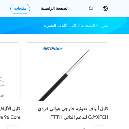
الصفحة الرئيسية
منتجات
منزل
المنتجات
كابل الألياف البصرية
كابل ألياف ضوئية خارجي هوائي فردي
GJYXFCH للدعم الذاتي FTTH
re 96 Core