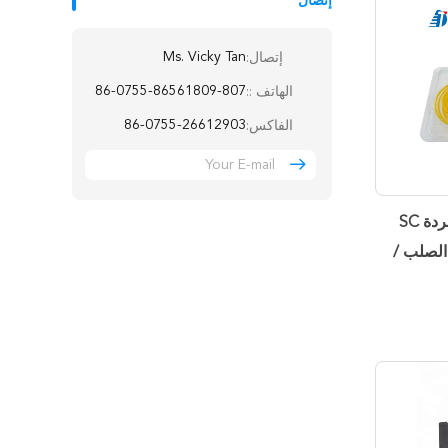
إتصال
Ms. Vicky Tan
إتصال:
86-0755-86561809-807
الهاتف ::
86-0755-26612903
الفاكس:
FBT الألياف البصرية الفاصل المفردة SC
UPC  أنابيب الصلب /