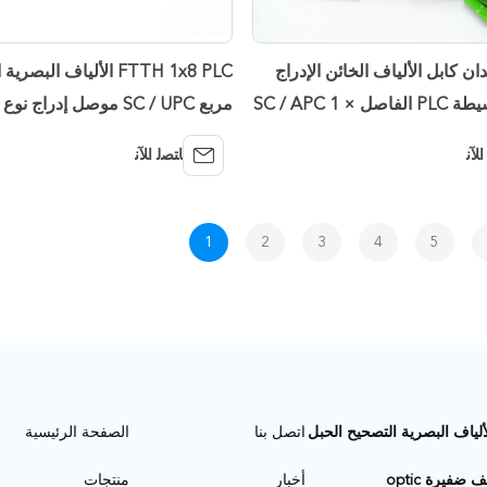
ن كابل الألياف الخائن الإدراج
FTTH 1x8 PLC الألياف البص
الصلب البسيطة PLC الفاصل SC / APC 1 ×
مربع SC / UPC موصل إدراج
الكيبل التلفزيوني
ﺍﻶﻧ
ﺎﺘﺼﻟ ﺍﻶﻧ
1
2
3
4
5
ألياف البصرية التصحيح الحبل
اتصل بنا
الصفحة الرئيسية
ف ضفيرة optic
أخبار
منتجات