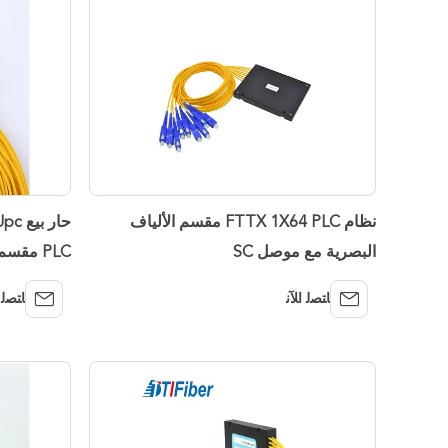
نظام FTTX 1X64 PLC مقسم الألياف
البصرية مع موصل SC
PLC مقسم الألياف البصرية
ﺎﺘﺼﻟ ﺍﻶﻧ
ﺎﺘﺼﻟ 