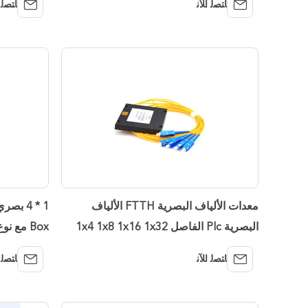
ﺎﺘﺼﻟ ﺍﻶﻧ
ﺎﺘﺼﻟ 
معدات الألياف البصرية FTTH الألياف
البصرية Plc الفاصل 1x4 1x8 1x16 1x32
Box مع نوع الإدراج
1x64 مقسم الألياف البصرية
ﺎﺘﺼﻟ ﺍﻶﻧ
ﺎﺘﺼﻟ 