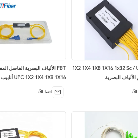
حار بيع 1X2 1X4 1X8 1X16 1x32 Sc / Upc
1X2 1X4 1X8 1X16
حزمة ABS
ﺍﻶﻧ
ﺎﺘﺼﻟ ﺍﻶﻧ