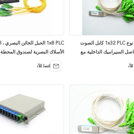
عبس مربع نوع 1x32 PLC كابل الصوت
1x8 PLC الحبل الخائن البصري ،
اصل السيراميك الداخلية مع
الأسلاك البصرية لصندوق المحطة 
الألياف المثبتة على الرف
ﺍﻶﻧ
ﺎﺘﺼﻟ ﺍﻶﻧ