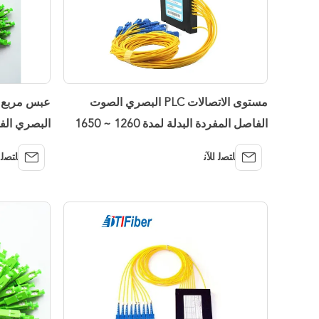
مستوى الاتصالات PLC البصري الصوت
الفاصل المفردة البدلة لمدة 1260 ~ 1650
البصري الف
الطول الموجي
موصل SC / APC
ﺎﺘﺼﻟ ﺍﻶﻧ
ﺎﺘﺼﻟ 