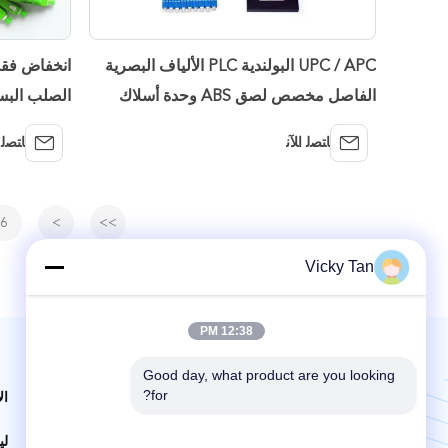
UPC / APC البولندية PLC الألياف البصرية
انخفاض فقدا
الفاصل مخصص لصق ABS وحدة أسلاك
التوصيل المصنوعة
32
ﺎﺘﺼﻟ ﺍﻶﻧ
ﺎﺘﺼﻟ 
6
>
>>
Vicky Tan
12:38 PM
Good day, what product are you looking 
البريد بنا | خدمة 24 ساعة
for?
ال
لي