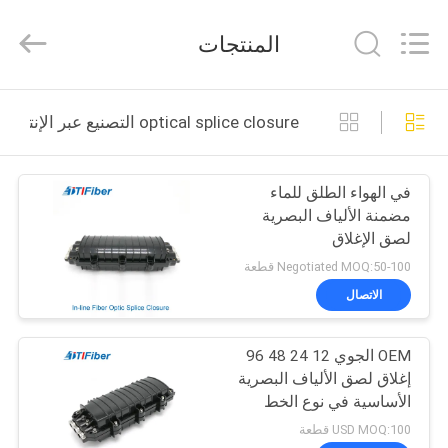
TTI
Fiber
Communication
المنتجات
Tech.
Co.,
Ltd..
All
Rights
الصفحة
Reserved.
optical splice closure التصنيع عبر الإنترنت
الرئيسية
في الهواء الطلق للماء
منتجات
مضمنة الألياف البصرية
لصق الإغلاق
معلومات
Negotiated MOQ:50-100 قطعة
عنا
الاتصال
OEM الجوي 12 24 48 96
جولة
إغلاق لصق الألياف البصرية
في
الأساسية في نوع الخط
المعمل
USD MOQ:100 قطعة