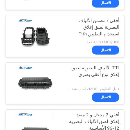
الاتصال
مراقبة
أفقي / مضمن الألياف
الجودة
البصرية لصق إغلاق
استخدام التطبيق Ftth
اتصل
USD MOQ:100 قطعة
بنا
الاتصال
TTI الألياف البصرية لصق
اطلب
إغلاق نوع أفقي بصري
اقتباس
قابل للتفاوض MOQ:حاسب شخصي 1
خريطة
الاتصال
الموقع
أفقي 2 مدخل و 2 منفذ
إغلاق لصق الألياف البصرية
PRIVACY
12-96 الأساسية