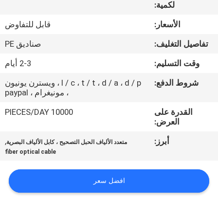
لكمية:
مراقبة
الأسعار:
قابل للتفاوض
الجودة
تفاصيل التغليف:
صناديق PE
وقت التسليم:
2-3 أيام
اتصل
شروط الدفع:
l / c ، t / t ، d / a ، d / p ، ويسترن يونيون
بنا
، مونيغرام ، paypal
القدرة على
10000 PIECES/DAY
اطلب
العرض:
اقتباس
أبرز:
,
متعدد الألياف الحبل التصحيح ، كابل الألياف البصرية
fiber optical cable
خريطة
الموقع
افضل سعر
PRIVACY