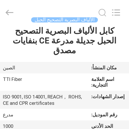
TTI
Fiber
Communication
Tech.
Co.,
الألياف البصرية التصحيح الحبل
Ltd..
All
Rights
كابل الألياف البصرية التصحيح
الصفحة
Reserved.
الحبل جديلة مدرعة CE بنفايات
الرئيسية
مصدق
منتجات
مكان المنشأ:
الصين
معلومات
اسم العلامة
TTI Fiber
عنا
التجارية:
إصدار الشهادات:
ISO 9001, ISO 14001, REACH， ROHS,
CE and CPR certificates
جولة
في
رقم الموديل:
مدرع
المعمل
الحد الأدنى
1000