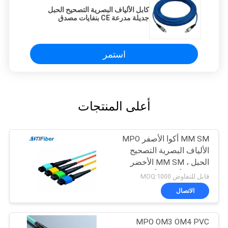
كابل الألياف البصرية التصحيح الحبل
جديلة مدرعة CE بنفايات مصدق
استمر
أعلى المنتجات
MM SM أكوا الأصفر MPO
الألياف البصرية التصحيح
الحبل ، MM SM الأخضر
الطائر الألياف الأزرق
قابل للتفاوض MOQ:1000
الاتصال
MPO OM3 OM4 PVC