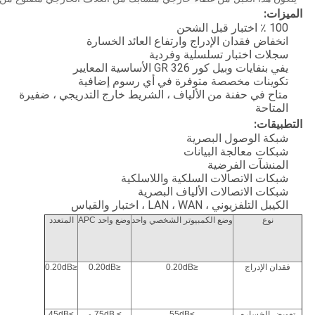
الميزات:
100 ٪ اختبار قبل الشحن
انخفاض فقدان الإدراج وارتفاع العائد الخسارة
سجلات اختبار تسلسلية وفردية
يفي بنفايات وبيل كور GR 326 الأساسية المعايير
تكوينات مخصصة متوفرة في أي رسوم إضافية
متاح في حفنة من الألياف ، الشريط خارج التدريجي ، ضفيرة
المتاحة
التطبيقات:
شبكة الوصول البصرية
شبكات معالجة البيانات
المنشآت الفرضية
شبكات الاتصالات السلكية واللاسلكية
شبكات الاتصالات الألياف البصرية
الكيبل التلفزيوني ، LAN ، WAN ، اختبار والقياس
نوع
وضع الكمبيوتر الشخصي واحد
وضع واحد APC
المتعدد
فقدان الإدراج
≤0.20dB
≤0.20dB
≤0.20dB
تعويض الخساره
≥55dB
≥ 75dB و
≥45dB