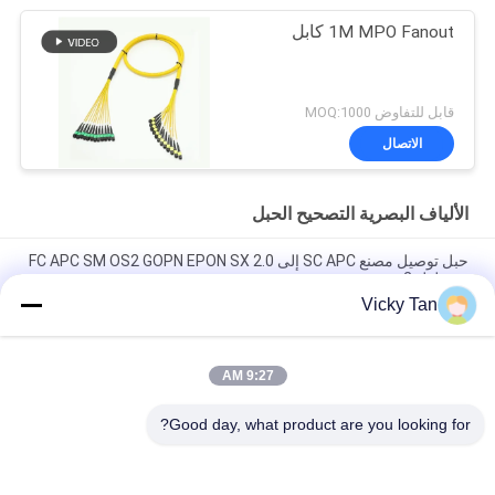
1M MPO Fanout كابل
قابل للتفاوض MOQ:1000
الاتصال
الألياف البصرية التصحيح الحبل
حبل توصيل مصنع SC APC إلى FC APC SM OS2 GOPN EPON SX 2.0
مم طول 2 متر
Vicky Tan
Sc Apc إلى Sc Apc Aqua سترة الألياف البصرية التصحيح الحبل
Simplex Jumper G652d / G657a
9:27 AM
FTTH FTTA FTTX سلك تصحيح ليفي أحادي الوضع 6 كور 12 كور 24
نواة
Good day, what product are you looking for?
فئات شعبية
جميع