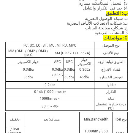
3) التحمل الميكانيكية ممتازة
4) جيد في التكرار والتبادل
ب: التطبيق
a: شبكة الوصول البصرية
ب: شبكات الاتصالات الألياف البصرية
ج: شبكات معالجة البيانات
د: المنشآت الفرضية
C: مواصفات
نوع الموصل
FC، SC، LC، ST، MU، MTRJ، MPO
MM (OM1 / OM2 / OM3 /
نوع الألياف
SM (G.652D / G.657A)
OM4)
جهاز
الطويق نهاية الوجه
UPC
APC
جهاز الكمبيوتر
الكمبيوتر
فقدان الإدراج
≤0.3db
≤0.3db
≤0.3db
≤0.3db
60dB ≥
تعويض الخساره
≥45db
≥50db
≥35db
و
تبادلها
≤0.2db
التكرار
≤0.1db (1000times)
متانة
> 1000times
درجة حرارة التشغيل
-40 ~ + 80
(℃)
نوع FIber
Min.Bandwidth
مسافه: بعد
تخفيف
850 /
850 / 1300nm