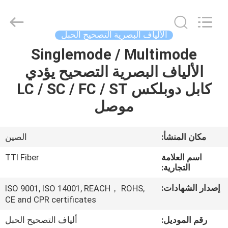
TTI
Fiber
Communication
Tech.
Co.,
الألياف البصرية التصحيح الحبل
Ltd..
All
Rights
Singlemode / Multimode
الصفحة
Reserved.
الألياف البصرية التصحيح يؤدي
الرئيسية
كابل دوبلكس LC / SC / FC / ST
منتجات
موصل
معلومات
مكان المنشأ:
الصين
عنا
اسم العلامة
TTI Fiber
التجارية:
جولة
إصدار الشهادات:
ISO 9001, ISO 14001, REACH， ROHS,
CE and CPR certificates
في
المعمل
رقم الموديل:
ألياف التصحيح الحبل