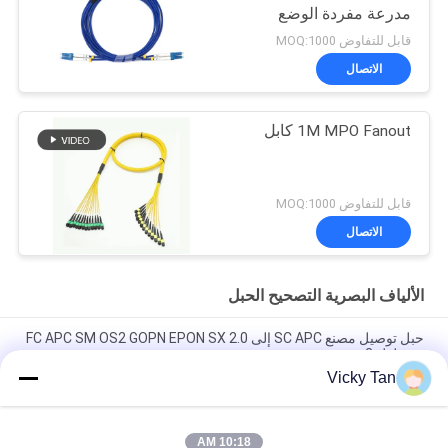
مدرعة مفردة الوضع
المتعدد
قابل للتفاوض MOQ:1000
الاتصال
1M MPO Fanout كابل
قابل للتفاوض MOQ:1000
الاتصال
الألياف البصرية التصحيح الحبل
حبل توصيل مصنع SC APC إلى FC APC SM OS2 GOPN EPON SX 2.0
مم طول 2 متر
Vicky Tan
Sc Apc إلى Sc Apc Aqua سترة الألياف البصرية التصحيح الحبل
Simplex Jumper G652d / G657a
10:18 AM