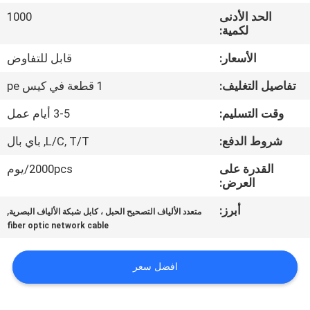
الحد الأدنى
1000
مراقبة
لكمية:
الجودة
الأسعار:
قابل للتفاوض
تفاصيل التغليف:
1 قطعة في كيس pe
اتصل
وقت التسليم:
3-5 أيام عمل
بنا
شروط الدفع:
L/C, T/T, باي بال
اطلب
القدرة على
2000pcs/يوم
العرض:
اقتباس
أبرز:
,
متعدد الألياف التصحيح الحبل ، كابل شبكة الألياف البصرية
fiber optic network cable
خريطة
الموقع
افضل سعر
PRIVACY