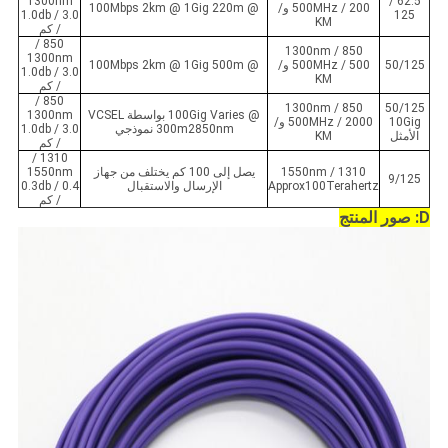
1300nm
62.5 /
200 / 500MHz و/
@ 100Mbps 2km @ 1Gig 220m
3.0 / 1.0db
125
KM
/ كم
850 /
850 / 1300nm
1300nm
50/125
500 / 500MHz و/
@ 100Mbps 2km @ 1Gig 500m
3.0 / 1.0db
KM
/ كم
850 /
850 / 1300nm
50/125
@ 100Gig Varies بواسطة VCSEL
1300nm
10Gig
2000 / 500MHz و/
300m2850nm نموذجي
3.0 / 1.0db
الأمثل
KM
/ كم
1310 /
1310 / 1550nm
يصل إلى 100 كم يختلف من جهاز
1550nm
9/125
Approx100Terahertz
الإرسال والاستقبال
0.4 / 0.3db
/ كم
D: صور المنتج