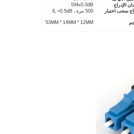
SM≤0.3dB
ان الإدراج
اج سحب اختبار
500 مرة ، IL <0.5dB
53MM * 14MM * 12MM
م