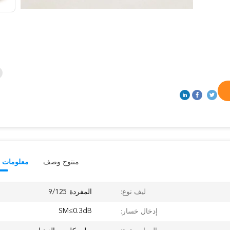
منتوج وصف
معلومات ت
ليف نوع:
المفردة 9/125
SM≤0.3dB
إدخال خسار: