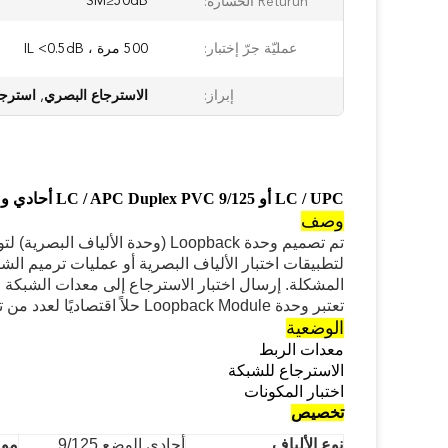
SM≥50dB
Returun الخسارة:
عمليّة جرّ إختبار:
500 مرة ، IL <0.5dB
إبراز:
الاسترجاع البصري
,
استرجا
LC / UPC أو LC / APC Duplex PVC 9/125 أحادي وضع الألياف البصرية Loopback
وصف
تم تصميم وحدة Loopback (وحدة الألياف البصرية) لتوفير وسائط تصحيح الإرجاع لإشارة الألياف البصرية.
لتطبيقات اختبار الألياف البصرية أو عمليات ترميم الش
المشكلة.
إرسال اختبار الاسترجاع إلى معدات الشبكة ،
تعتبر وحدة Loopback Module حلاً اقتصاديًا لعدد من تطبيقات اختبار الألياف البصرية.
الوضعية
معدات الربط
الاسترجاع للشبكة
اختبار المكونات
تخصيص
نوع الألياف
أحادي الوضع 9/125
موص