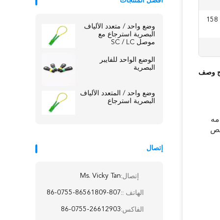
أفضل المنتجات
-20 إلى 70 درجة مئوية (-4 إلى 158
وضع واحد / متعدد الألياف
البصرية استرجاع مع
موصل SC / LC
الوضع الواحد للفايبر
البصرية
ج وصف
وضع واحد / المتعدد الألياف
البصرية استرجاع
مه
يص
إتصال
Ms. Vicky Tan
إتصال:
86-0755-86561809-807
الهاتف ::
86-0755-26612903
الفاكس: