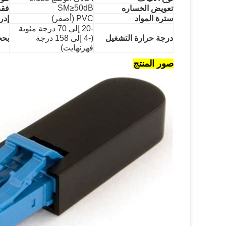
SM≥50dB
تعويض الخساره
فقد
سترة المواد
PVC (أصفر)
إدر
-20 إلى 70 درجة مئوية
درجة حرارة التشغيل
(-4 إلى 158 درجة
بحج
فهرنهايت)
صور المنتج