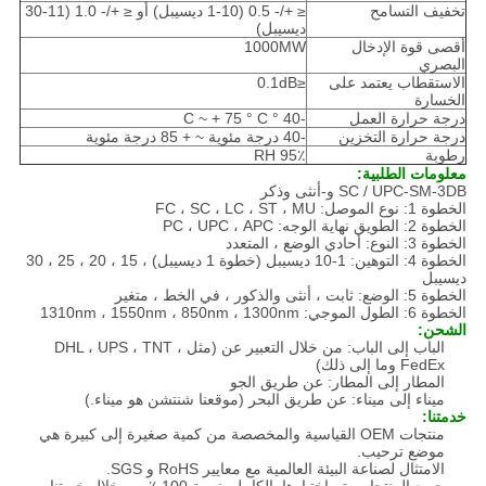
تخفيف التسامح
≤ +/- 0.5 (1-10 ديسيبل) أو ≤ +/- 1.0 (11-30
ديسيبل)
أقصى قوة الإدخال
1000MW
البصري
الاستقطاب يعتمد على
≤0.1dB
الخسارة
درجة حرارة العمل
-40 ° C ~ + 75 ° C
درجة حرارة التخزين
-40 درجة مئوية ~ + 85 درجة مئوية
رطوبة
95٪ RH
معلومات الطلبية:
SC / UPC-SM-3DB و-أنثى وذكر
الخطوة 1: نوع الموصل: FC ، SC ، LC ، ST ، MU
الخطوة 2: الطويق نهاية الوجه: PC ، UPC ، APC
الخطوة 3: النوع: أحادي الوضع ، المتعدد
الخطوة 4: التوهين: 1-10 ديسيبل (خطوة 1 ديسيبل) ، 15 ، 20 ، 25 ، 30
ديسيبل
الخطوة 5: الوضع: ثابت ، أنثى والذكور ، في الخط ، متغير
الخطوة 6: الطول الموجي: 1310nm ، 1550nm ، 850nm ، 1300nm
الشحن:
الباب إلى الباب: من خلال التعبير عن (مثل DHL ، UPS ، TNT ،
FedEx وما إلى ذلك)
المطار إلى المطار: عن طريق الجو
ميناء إلى ميناء: عن طريق البحر (موقعنا شنتشن هو ميناء.)
خدمتنا:
منتجات OEM القياسية والمخصصة من كمية صغيرة إلى كبيرة هي
موضع ترحيب.
الامتثال لصناعة البيئة العالمية مع معايير RoHS و SGS.