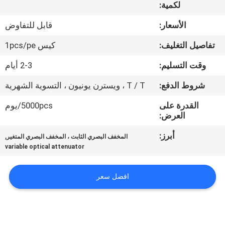
لكمية:
مراقبة
الأسعار:
قابل للتفاوض
الجودة
تفاصيل التغليف:
كيس 1pcs/pe
وقت التسليم:
2-3 أيام
اتصل
شروط الدفع:
T / T ، ويسترن يونيون ، التسوية الشهرية
بنا
القدرة على
5000pcs/يوم
العرض:
اطلب
أبرز:
,
اقتباس
المخفف البصري الثابت ، المخفف البصري المتغير
variable optical attenuator
خريطة
افضل سعر
الموقع
PRIVACY