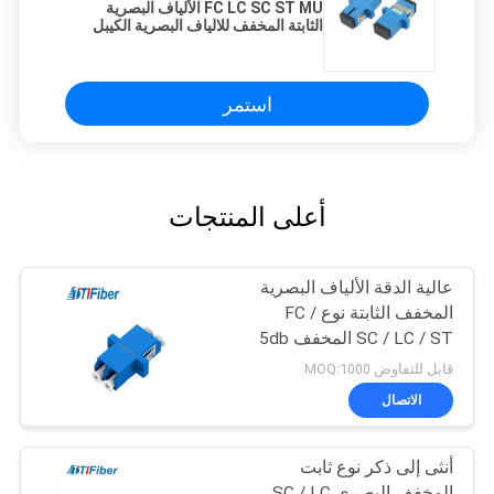
FC LC SC ST MU الألياف البصرية
الثابتة المخفف للالياف البصرية الكيبل
التلفزيوني
استمر
أعلى المنتجات
عالية الدقة الألياف البصرية
المخفف الثابتة نوع FC /
SC / LC / ST المخفف 5db
قابل للتفاوض MOQ:1000
الاتصال
أنثى إلى ذكر نوع ثابت
المخفف البصري SC / LC