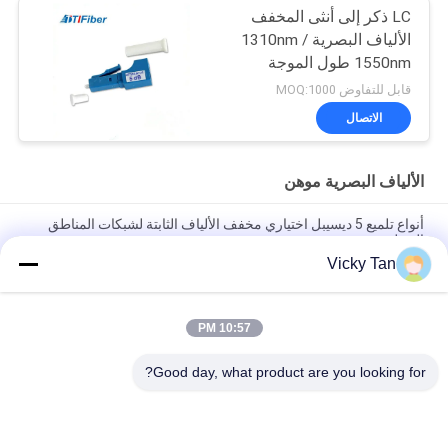
LC ذكر إلى أنثى المخفف
الألياف البصرية 1310nm /
1550nm طول الموجة
التشغيل
قابل للتفاوض MOQ:1000
الاتصال
الألياف البصرية موهن
أنواع تلميع 5 ديسيبل اختياري مخفف الألياف الثابتة لشبكات المناطق
المحلية
Vicky Tan
SC الإناث والذكور المخفف الألياف البصرية ، عالية الاتجاه المتعدد
المخفف الألياف
10:57 PM
الاتصالات السلكية واللاسلكية المخفف البصري الثابت FC UPC أحادي
الوضع مخفف الألياف البصرية
Good day, what product are you looking for?
فئات شعبية
جميع