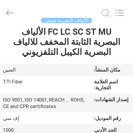
TTI
Fiber
Communication
Tech.
Co.,
الألياف البصرية موهن
Ltd..
All
Rights
FC LC SC ST MU الألياف
الصفحة
Reserved.
البصرية الثابتة المخفف للالياف
الرئيسية
البصرية الكيبل التلفزيوني
منتجات
مكان المنشأ:
الصين
معلومات
اسم العلامة
TTI Fiber
عنا
التجارية:
إصدار الشهادات:
ISO 9001, ISO 14001, REACH， ROHS,
CE and CPR certificates
جولة
في
رقم الموديل:
إف سي
المعمل
الحد الأدنى
1000