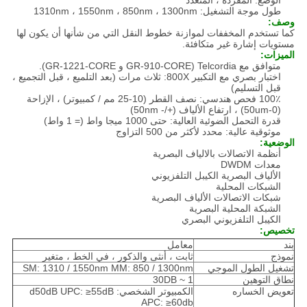
الوضع: المفردة ، المتعدد
طول موجة التشغيل: 1310nm ، 1550nm ، 850nm ، 1300nm
وصف:
كما تستخدم المخففات لموازنة خطوط النقل التي من شأنها أن يكون لها
مستويات إشارة غير متكافئة.
الميزات:
متوافق مع Telcordia (GR-910-CORE و GR-1221-CORE).
اختبار بصري مع التكبير 800X: ثلاث مرات (بعد التلميع ، قبل التجميع ،
قبل التسليم)
100٪ فحص هندسي: نصف القطر (10-25 مم / كمبيوتر) ، الإزاحة
(0-50um) ، ارتفاع الألياف (+/- 50nm)
قدرة التحمل الضوئية العالية: حتى 1000 ميجا واط (= 1 واط)
موثوقية عالية: محدد لأكثر من 500 التزاوج
الوضعية:
أنظمة الاتصالات بالالياف البصرية
معدات DWDM
الألياف البصرية الكيبل التلفزيوني
الشبكات المحلية
شبكات الاتصالات الألياف البصرية
الشبكة المحلية البصرية
الكيبل التلفزيوني البصري
تخصيص:
بند
معامل
نموذج
ثابت ، أنثى والذكور ، في الخط ، متغير
تشغيل الطول الموجي
SM: 1310 / 1550nm MM: 850 / 1300nm
نطاق التوهين
1 ~ 30DB
تعويض الخساره
الكمبيوتر الشخصي: d50dB UPC: ≥55dB
APC: ≥60db