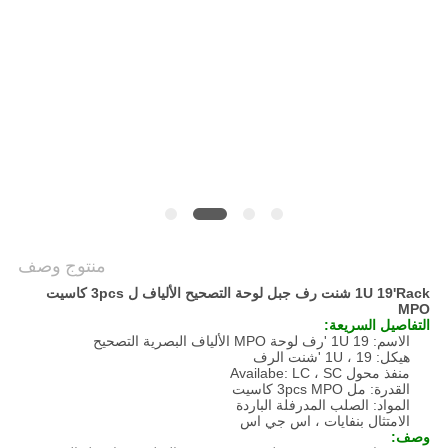
POLICY
منتوج وصف
1U 19'Rack شنت رف جبل لوحة التصحيح الألياف ل 3pcs كاسيت
MPO
التفاصيل السريعة:
الاسم: 1U 19 'رف لوحة MPO الألياف البصرية التصحيح
هيكل: 1U ، 19 'شنت الرف
منفذ محول Availabe: LC ، SC
القدرة: مل 3pcs MPO كاسيت
المواد: الصلب المدرفلة الباردة
الامتثال بنفايات ، اس جي اس
وصف: