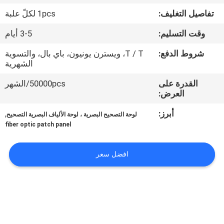
تفاصيل التغليف:
1pcs لكلّ علبة
مراقبة
وقت التسليم:
3-5 أيام
الجودة
شروط الدفع:
T / T، ويسترن يونيون، باي بال، والتسوية
الشهرية
اتصل
القدرة على
50000pcs/الشهر
بنا
العرض:
أبرز:
,
لوحة التصحيح البصرية ، لوحة الألياف البصرية التصحيح
اطلب
fiber optic patch panel
اقتباس
افضل سعر
خريطة
الموقع
PRIVACY