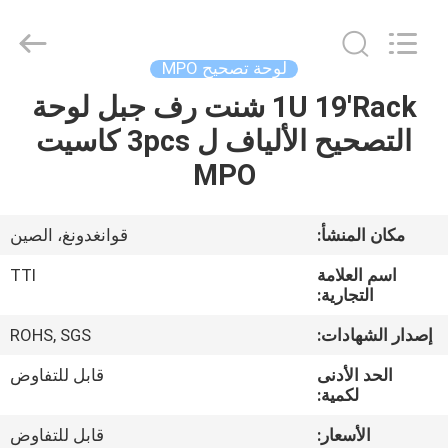
TTI
Fiber
Communication
Tech.
Co.,
لوحة تصحيح MPO
Ltd..
All
Rights
1U 19'Rack شنت رف جبل لوحة
الصفحة
Reserved.
التصحيح الألياف ل 3pcs كاسيت
الرئيسية
MPO
منتجات
مكان المنشأ:
قوانغدونغ، الصين
معلومات
اسم العلامة
TTI
عنا
التجارية:
إصدار الشهادات:
ROHS, SGS
جولة
الحد الأدنى
قابل للتفاوض
في
لكمية:
المعمل
الأسعار:
قابل للتفاوض