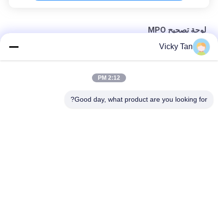
لوحة تصحيح MPO
Vicky Tan
MPO Casstte MPO لوحة التصحيح
رف شنت MPO تصحيح لوحة
2:12 PM
LC MPO لوحة التصحيح
Good day, what product are you looking for?
فئات شعبية
جميع
الألياف البصرية 
ليف ضفيرة Optic
التصحيح الحبل
الألياف البصرية موصل
كابل الألياف البصرية
الألياف البصرية موهن
الألياف البصرية محول