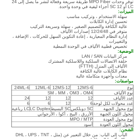
توفر وحدات MPO Fiber طريقة سريعة وفعالة لنشر ما يصل إلى 24
LC أو 12 SC أجزاء ليفية في وحدة واحدة.
الميزات:
سهلة الاستخدام ، وتركيب مناسب
تحسين إدارة الكابلات
عالية الكثافة والتصميم الصغير ، سهلة وسريعة التركيب
متوفر في 12/24/48 إصدارات الألياف
إدارة النظام المعيارية ، إعادة التكوين السهل للحركات ، الإضافة ،
والتغييرات
تخصيص قطبية الألياف في الوحدة النمطية
الوضعية:
مركز البيانات LAN / SAN
حلقة الاتصالات السلكية واللاسلكية المشترك
الألياف إلى المنزل (FTTH)
نظام الكابلات عالية الكثافة
معدات وأجهزة متكاملة عالية
مواصفات:
نوع
12MS-6
12MS-12
12ML-6
24ML-6
نوع الألياف
SM ، MM ، OM3 ، OM4
عدد الألياف
12
12
12
24
عدد محولات لكل لوحة
6
12
6
6
نوع محول الجبهة
SC دوبلكس
SC البسيط
LC Duplex
LC رباعية
محول اللون الجبهة
الأزرق ، البيج ، أكوا ، الأرجواني
نوع محول العودة
MPO / MTP
محول اللون العودة
أسود
الشحن:
الباب إلى الباب: من خلال التعبير عن (مثل DHL ، UPS ، TNT ،