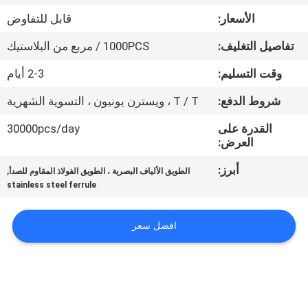
الأسعار:
قابل للتفاوض
مراقبة
تفاصيل التغليف:
1000PCS / مربع من البلاستيك
الجودة
وقت التسليم:
2-3 أيام
اتصل
شروط الدفع:
T / T ، ويسترن يونيون ، التسوية الشهرية
بنا
القدرة على
30000pcs/day
العرض:
اطلب
أبرز:
,
الطويق الألياف البصرية ، الطويق الفولاذ المقاوم للصدأ
stainless steel ferrule
اقتباس
افضل سعر
خريطة
الموقع
PRIVACY