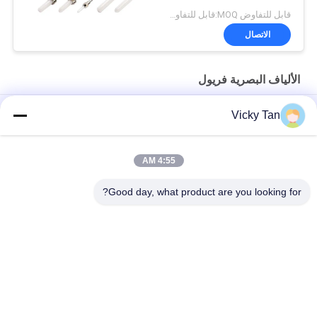
قابل للتفاوض MOQ:قابل للتفاوض
الاتصال
الألياف البصرية فريول
SC موصل APC / UPC / PC المعدنية موصل الألياف الطويق معدات
Vicky Tan
المعادن SM MM LC الألياف البصرية الطويق مع PC UPC APC نهاية
الوجه
4:55 AM
SM MM الألياف البصرية الطويق
Good day, what product are you looking for?
فئات شعبية
جميع
الألياف البصرية 
ليف ضفيرة Optic
التصحيح الحبل
الألياف البصرية موصل
كابل الألياف البصرية