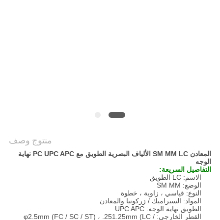
POLICY
منتوج وصف
المعادن SM MM LC الألياف البصرية الطويق مع PC UPC APC نهاية
الوجه
التفاصيل السريعة:
الاسم: LC الطويق
الوضع: SM MM
النوع: قياسي ، زاوية ، خطوة
المواد: السيراميك / زركونيا والمعادن
الطويق نهاية الوجه: UPC APC
القطر الخارجي: φ2.5mm (FC / SC / ST) ، .251.25mm (LC /