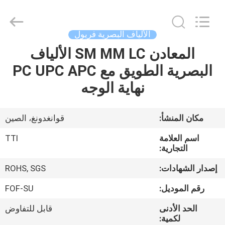
TTI
Fiber
Communication
Tech.
Co.,
الألياف البصرية فريول
Ltd..
All
Rights
المعادن SM MM LC الألياف
الصفحة
Reserved.
البصرية الطويق مع PC UPC APC
الرئيسية
نهاية الوجه
منتجات
مكان المنشأ:
قوانغدونغ، الصين
معلومات
اسم العلامة
TTI
عنا
التجارية:
إصدار الشهادات:
ROHS, SGS
جولة
رقم الموديل:
FOF-SU
في
الحد الأدنى
قابل للتفاوض
المعمل
لكمية: