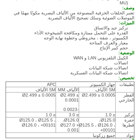
MU)
وصف:
تعتبر الحلقات الخزفية المصنوعة من الألياف البصرية مكونًا مهمًا في
الموصلات الضوئية وسلك تصحيح الألياف البصرية.
الميزات:
تركيز جيد والاتساق
القدرة على التحمل ممتازة ومكافحة الشيخوخة الأداء
الكمبيوتر ، شقة ، مخروطي وخطوة نهاية الوجه
معيار والعرف المتاحة
حجم كبير الإنتاج
الوضعية:
الكيبل التلفزيوني LAN و WAN
اتصالات
اتصالات شبكة البيانات
اتصالات شبكة البيانات العسكرية
تخصيص:
تطبيقات
جهاز الكمبيوتر
APC
SM الألياف
الألياف MM
SM الألياف
القطر
Ø2.499 ± 0.0005
Ø2.499 ±
Ø2.499 ± 0.0005
الخارجي
0.0001
-0.0023
تركيز
≤ 1.0
≤ 3.0
≤ 1.0
حفرة
Ø125.0،
Ø126.0،
Ø125.0 ، Ø125.5 ،
قطرها
Ø125.5 ، Ø126.0 ،
Ø127.0 +
Ø126.0 ، +00101
0.001
+00101
مواد
جميع زركونيا