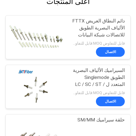
أعلى المنتجات
دائم النطاق العريض FTTX
الألياف البصرية الطويق
للاتصالات شبكة البيانات
قابل للتفاوض MOQ:قابل للتفاوض
الاتصال
السيراميك الألياف البصرية
الطويق Singlemode
المتعدد ل LC / SC / ST /
FC الموصل
قابل للتفاوض MOQ:قابل للتفاوض
الاتصال
حلقة سيراميك SM/MM