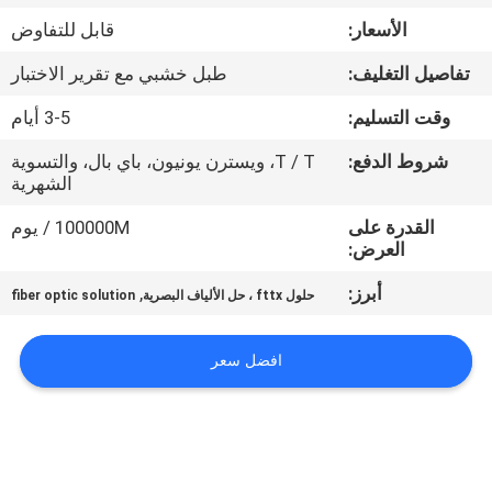
الأسعار:
قابل للتفاوض
مراقبة
تفاصيل التغليف:
طبل خشبي مع تقرير الاختبار
الجودة
وقت التسليم:
3-5 أيام
اتصل
شروط الدفع:
T / T، ويسترن يونيون، باي بال، والتسوية
الشهرية
بنا
القدرة على
100000M / يوم
العرض:
اطلب
أبرز:
,
حلول fttx ، حل الألياف البصرية
fiber optic solution
اقتباس
افضل سعر
خريطة
الموقع
PRIVACY