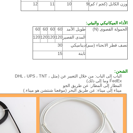
وزن الكابل (كجم / كم)
9
10
11
12
الأداء الميكانيكي والبيئي:
الحمولة القصوى (N)
طويل الأمد
60
60
60
60
المدى القصير
120
120
120
120
نصف قطر الانحناء (سم)
ديناميكي
30
ثابتة
15
الشحن:
الباب إلى الباب: من خلال التعبير عن (مثل DHL ، UPS ، TNT ،
FedEx وما إلى ذلك)
المطار إلى المطار: عن طريق الجو
ميناء إلى ميناء: عن طريق البحر (موقعنا شنتشن هو ميناء.)