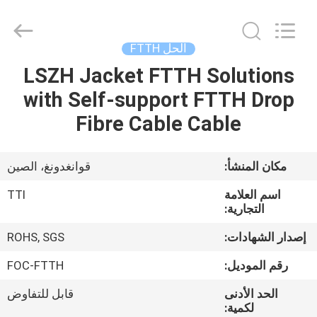
TTI
Fiber
Communication
Tech.
Co.,
الحل FTTH
Ltd..
All
Rights
LSZH Jacket FTTH Solutions
الصفحة
Reserved.
with Self-support FTTH Drop
الرئيسية
Fibre Cable Cable
منتجات
مكان المنشأ:
قوانغدونغ، الصين
معلومات
اسم العلامة
TTI
عنا
التجارية:
إصدار الشهادات:
ROHS, SGS
جولة
رقم الموديل:
FOC-FTTH
في
الحد الأدنى
قابل للتفاوض
المعمل
لكمية: