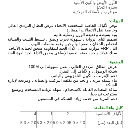
اللون الأبيض واللون الأسود
سترة LSZH
مع فرب والأسلاك الفولاذية
الميزات:
توفر الألياف الخاصة المنخفضة الانحناء عرض النطاق الترددي العالي
وخاصية نقل الاتصالات الممتازة
بنية بسيطة وخفيفة الوزن وعملية عالية
تصميم الناي الرواية ، بسهولة تجريد ولصق ، تبسيط التثبيت والصيانة
انخفاض الدخان ، صفر الهالوجين وغمد مثبطات اللهب
اثنان FRP موازية ضمان الأداء الجيد للمقاومة سحق لحماية الألياف
سلك فولاذ واحد بصفته العضو الإضافي يضمن الأداء الجيد لقوة الشد
الوضعية:
عرض النطاق الترددي العالي ، تصل بسهولة إلى 100M
شبكة الوصول ، والألياف إلى المنزل.
دعم الإنترنت ، الكيبل التلفزيوني والهاتف
بناء شبكة مرنة ، والحد من تكلفة التركيب والصيانة ، ومريحة لإدارة
الشبكة.
منافذ المعدات القابلة للاستخدام ، سهلة لزيادة المستخدم وتوسيع
يستوعب تدريجيا.
دعم المزيد من خدمة زيادة الشبكة في المستقبل.
كابل بناء المعلمة:
الألياف الأساسية
1
2
1
4
كابل البعد (مم)
2.0 × 5.0
2.0 × 5.0
2.0 × 5.3
2.0 × 5.3