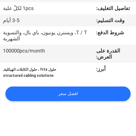
تفاصيل التغليف:
1pcs لكلّ علبة
مراقبة
وقت التسليم:
3-5 أيام
الجودة
شروط الدفع:
T / T، ويسترن يونيون، باي بال، والتسوية
الشهرية
اتصل
القدرة على
100000pcs/month
بنا
العرض:
أبرز:
,
حلول fttx ، حلول الكابلات الهيكلية
اطلب
structured cabling solutions
اقتباس
افضل سعر
خريطة
الموقع
PRIVACY