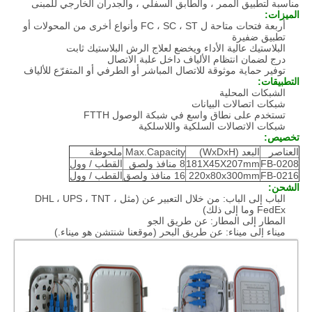
مناسبة لتطبيق الممر ، والطابق السفلي ، والجدران الخارجي للمبنى
الميزات:
أربعة فتحات متاحة ل FC ، SC ، ST وأنواع أخرى من المحولات أو
تطبيق ضفيرة
البلاستيك عالية الأداء ويخضع لعلاج الرش البلاستيك ثابت
درج لضمان انتظام الألياف داخل علبة الاتصال
توفير حماية موثوقة للاتصال المباشر أو الطرفي أو المتفرّع للألياف
التطبيقات:
الشبكات المحلية
شبكات اتصالات البيانات
تستخدم على نطاق واسع في شبكة الوصول FTTH
شبكات الاتصالات السلكية واللاسلكية
تخصيص:
العناصر
البعد (WxDxH)
Max.Capacity
ملحوظة
FB-0208
181X45X207mm
8 منافذ ولصق
القطب / وول
FB-0216
220x80x300mm
16 منافذ ولصق
القطب / وول
الشحن:
الباب إلى الباب: من خلال التعبير عن (مثل DHL ، UPS ، TNT ،
FedEx وما إلى ذلك)
المطار إلى المطار: عن طريق الجو
ميناء إلى ميناء: عن طريق البحر (موقعنا شنتشن هو ميناء.)