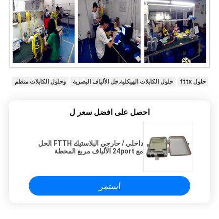
حلول fttx
حلول الكابلات الهيكلية,حل الألياف البصرية
وحلول الكابلات منظم
احصل على افضل سعر ل
داخلي / خارجي البلاستيك FTTH الحل
مع 24port الألياف مربع المحطة
استمر