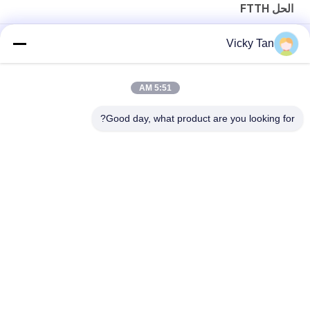
الحل FTTH
Max. 80 Km Range Setting 3.5-Inch Multi-Touch Screen 1550
Vicky Tan
nm Wavelength MINI OTDR
ساطور ألياف بصرية عالية الدقة Ftth مع شفرات دوارة أوتوماتيكية
5:51 AM
مقياس انعكاس مجال الوقت البصري عالي الدقة 1310/1550 نانومتر
Good day, what product are you looking for?
فئات شعبية
جميع
الألياف البصرية 
ليف ضفيرة Optic
التصحيح الحبل
الألياف البصرية موصل
كابل الألياف البصرية
الألياف البصرية موهن
الألياف البصرية محول
الألياف البصرية 