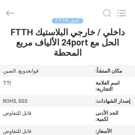
TTI
Fiber
Communication
Tech.
Co.,
الحل FTTH
Ltd..
All
Rights
داخلي / خارجي البلاستيك FTTH
الصفحة
Reserved.
الحل مع 24port الألياف مربع
الرئيسية
المحطة
منتجات
مكان المنشأ:
قوانغدونغ، الصين
معلومات
اسم العلامة
TTI
عنا
التجارية:
إصدار الشهادات:
ROHS, SGS
جولة
الحد الأدنى
قابل للتفاوض
في
لكمية:
المعمل
الأسعار:
قابل للتفاوض