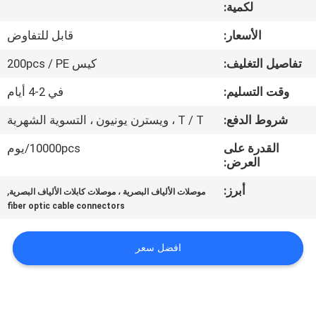
لكمية:
مراقبة
الأسعار:
قابل للتفاوض
الجودة
تفاصيل التغليف:
كيس 200pcs / PE
وقت التسليم:
في 2-4 أيام
اتصل
شروط الدفع:
T / T ، ويسترن يونيون ، التسوية الشهرية
بنا
القدرة على
10000pcs/يوم
العرض:
اطلب
أبرز:
,
اقتباس
موصلات الألياف البصرية ، موصلات كابلات الألياف البصرية
fiber optic cable connectors
خريطة
افضل سعر
الموقع
PRIVACY