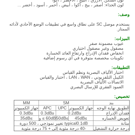
لون السكن: الأزرق ، البيج ، الأخضر ، أكوا
لون الحذاء: أصفر ، بيج ، أكوا ، أبيض ، أحمر ، أسود ، أخضر ...
وصف:
يستخدم موصل SC على نطاق واسع في تطبيقات الوضع الأحادي لأدائه
الممتاز.
الميزات:
عيوب مضمونة صفر
مصقول وغير مصقول اختياري
انخفاض فقدان الإدراج وارتفاع العائد الخسارة
تكوينات مخصصة متوفرة في أي رسوم إضافية
التطبيقات:
اختبار الألياف البصرية ونظم القياس
الكيبل التلفزيوني ، LAN ، WAN ، اختبار والقياس
الاتصالات الألياف البصرية
العمود الفقري للإرسال البصري
تخصيص:
بند
SM
MM
الطويق نهاية الوجه
جهاز الكمبيوتر
UPC
APC
جهاز الكمبيوتر
فقدان الإدراج
≤0.2dB
≤0.3dB
≤0.3dB
تعويض الخساره
≥45dB
≥50dB
60dB ≥ و
≥35dB
متانة
typical0.1dB تغيير نموذجي ، 500 دورة
درجة حرارة التشغيل
-40 درجة مئوية إلى + 75 درجة مئوية