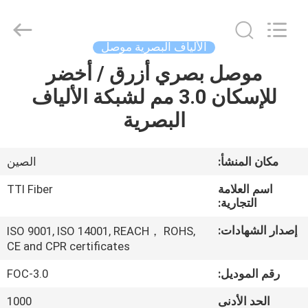
TTI
Fiber
Communication
Tech.
Co.,
الألياف البصرية موصل
Ltd..
All
Rights
موصل بصري أزرق / أخضر
الصفحة
Reserved.
للإسكان 3.0 مم لشبكة الألياف
الرئيسية
البصرية
منتجات
مكان المنشأ:
الصين
معلومات
اسم العلامة
TTI Fiber
عنا
التجارية:
إصدار الشهادات:
ISO 9001, ISO 14001, REACH， ROHS,
CE and CPR certificates
جولة
في
رقم الموديل:
FOC-3.0
المعمل
الحد الأدنى
1000