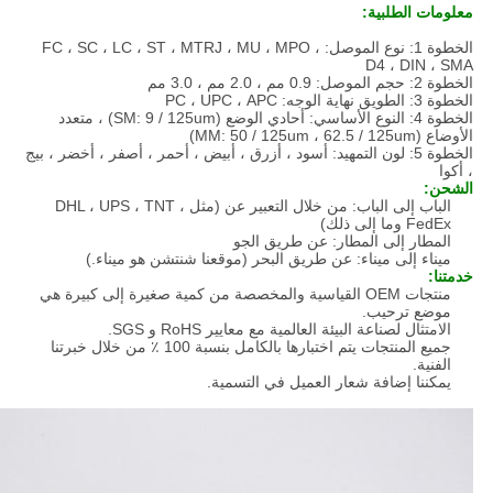
معلومات الطلبية:
الخطوة 1: نوع الموصل: FC ، SC ، LC ، ST ، MTRJ ، MU ، MPO ،
D4 ، DIN ، SMA
الخطوة 2: حجم الموصل: 0.9 مم ، 2.0 مم ، 3.0 مم
الخطوة 3: الطويق نهاية الوجه: PC ، UPC ، APC
الخطوة 4: النوع الأساسي: أحادي الوضع (SM: 9 / 125um) ، متعدد
الأوضاع (MM: 50 / 125um ، 62.5 / 125um)
الخطوة 5: لون التمهيد: أسود ، أزرق ، أبيض ، أحمر ، أصفر ، أخضر ، بيج
، أكوا
الشحن:
الباب إلى الباب: من خلال التعبير عن (مثل DHL ، UPS ، TNT ،
FedEx وما إلى ذلك)
المطار إلى المطار: عن طريق الجو
ميناء إلى ميناء: عن طريق البحر (موقعنا شنتشن هو ميناء.)
خدمتنا:
منتجات OEM القياسية والمخصصة من كمية صغيرة إلى كبيرة هي
موضع ترحيب.
الامتثال لصناعة البيئة العالمية مع معايير RoHS و SGS.
جميع المنتجات يتم اختبارها بالكامل بنسبة 100 ٪ من خلال خبرتنا
الفنية.
يمكننا إضافة شعار العميل في التسمية.