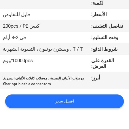
لكمية:
مراقبة
الأسعار:
قابل للتفاوض
الجودة
تفاصيل التغليف:
كيس 200pcs / PE
وقت التسليم:
في 2-4 أيام
اتصل
شروط الدفع:
T / T ، ويسترن يونيون ، التسوية الشهرية
بنا
القدرة على
10000pcs/يوم
العرض:
اطلب
أبرز:
,
اقتباس
موصلات الألياف البصرية ، موصلات كابلات الألياف البصرية
fiber optic cable connectors
خريطة
افضل سعر
الموقع
PRIVACY