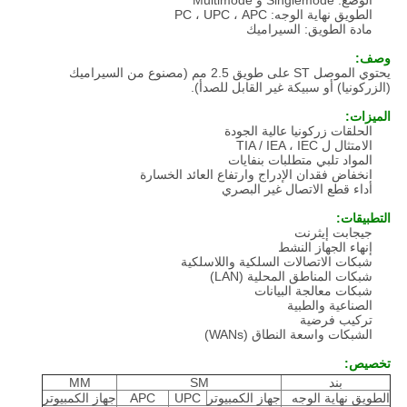
الوضع: Singlemode و Multimode
الطويق نهاية الوجه: PC ، UPC ، APC
مادة الطويق: السيراميك
وصف:
يحتوي الموصل ST على طويق 2.5 مم (مصنوع من السيراميك
(الزركونيا) أو سبيكة غير القابل للصدأ).
الميزات:
الحلقات زركونيا عالية الجودة
الامتثال ل TIA / IEA ، IEC
المواد تلبي متطلبات بنفايات
انخفاض فقدان الإدراج وارتفاع العائد الخسارة
أداء قطع الاتصال غير البصري
التطبيقات:
جيجابت إيثرنت
إنهاء الجهاز النشط
شبكات الاتصالات السلكية واللاسلكية
شبكات المناطق المحلية (LAN)
شبكات معالجة البيانات
الصناعية والطبية
تركيب فرضية
الشبكات واسعة النطاق (WANs)
تخصيص:
بند
SM
MM
الطويق نهاية الوجه
جهاز الكمبيوتر
UPC
APC
جهاز الكمبيوتر