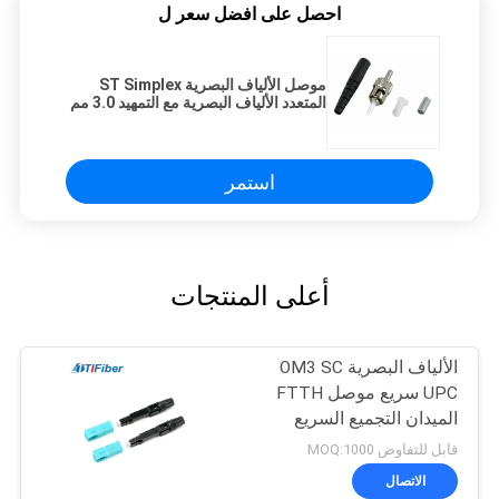
احصل على افضل سعر ل
موصل الألياف البصرية ST Simplex
المتعدد الألياف البصرية مع التمهيد 3.0 مم
استمر
أعلى المنتجات
الألياف البصرية OM3 SC
UPC سريع موصل FTTH
الميدان التجميع السريع
قابل للتفاوض MOQ:1000
الاتصال