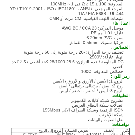
المعاوقة: 100 ± 15 ٪ Ω في 1 ~ 100MHz
المرجع المرجعي: YD / T1019-2001 ، ISO / IEC11801 ، ANSI /
TIA / EIA-568B ، UL 444
مثبطات اللهب القياسية: CM مرت أو CMR
اعمال بناء
موصل المركز: 23 AWG BC / CCA
عازل: 1.01 مم PE
سترة: 6.20mm PVC
حركيا.
سميك: 0.55mm القماش
الخصائص
:
تصنيف درجة الحرارة: -20 درجة مئوية إلى 60 درجة مئوية
انهيار عازلة: 2500V
DC المقاومة / عدم التوازن: 28.6 28/1000 كحد أقصى / 5 ٪ كحد
أقصى
خصائص المعاوقة: 100Ω
رمز اللون:
الزوج 1: الأبيض / الأزرق والأزرق / الأبيض
زوج 2: أبيض / برتقالي برتقالي / أبيض
الزوج 3: أبيض / أخضر - أخضر / أبيض
التطبيقات:
مشروع شبكة كابلات الكمبيوتر
اتصالات شبكة النطاق العريض
ISDN الرقمية وشبكة الصراف الآلي 155Mbps
شبكة الإيثرنت
نقل الصوت والبيانات
مواصفات:
تكرر
تخفيف
تعويض الخساره
الزوج إلى الزوج
(ميغاهرتز)
(ديسيبل / 100M)
(ديسيبل / 100M)