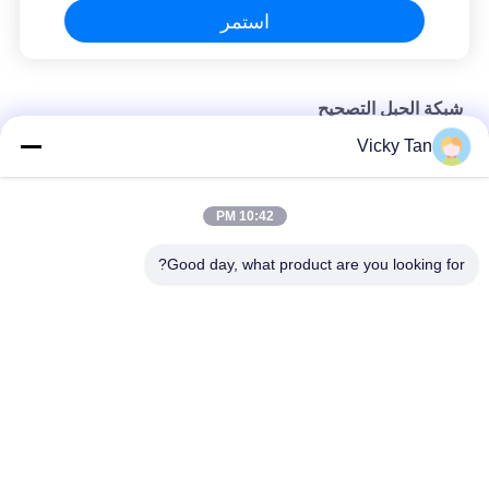
استمر
شبكة الحبل التصحيح
Vicky Tan
Cat 5e UTP Network Patch Cord
CAT6E شبكة تصحيح الحبل
10:42 PM
Cat5e شبكة التصحيح الحبل
Good day, what product are you looking for?
فئات شعبية
جميع
الألياف البصرية 
ليف ضفيرة Optic
التصحيح الحبل
الألياف البصرية موصل
كابل الألياف البصرية