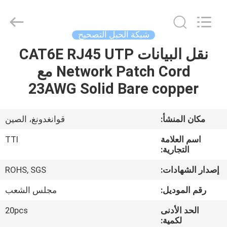
TTI
Fiber
Communication
Tech.
Co.,
شبكة الحبل التصحيح
Ltd..
All
Rights
نقل البيانات CAT6E RJ45 UTP
الصفحة
Reserved.
Network Patch Cord مع
الرئيسية
23AWG Solid Bare copper
منتجات
مكان المنشأ:
قوانغدونغ، الصين
معلومات
اسم العلامة
TTI
عنا
التجارية:
إصدار الشهادات:
ROHS, SGS
جولة
رقم الموديل:
مجلس الشعب
في
الحد الأدنى
20pcs
المعمل
لكمية: