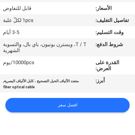
الأسعار:
قابل للتفاوض
مراقبة
تفاصيل التغليف:
1pcs لكلّ علبة
الجودة
وقت التسليم:
3-5 أيام
اتصل
شروط الدفع:
T / T، ويسترن يونيون، باي بال، والتسوية
الشهرية
بنا
القدرة على
10000pcs/يوم
العرض:
اطلب
أبرز:
,
متعدد الألياف الحبل التصحيح ، كابل الألياف البصرية
اقتباس
fiber optical cable
خريطة
افضل سعر
الموقع
PRIVACY