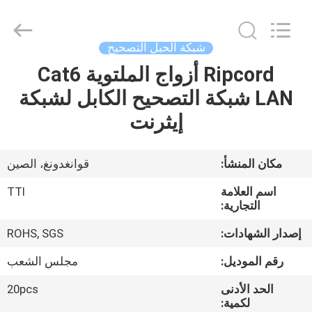
TTI
Fiber
Communication
Tech.
Co.,
شبكة الحبل التصحيح
Ltd..
All
Rights
Ripcord أزواج الملتوية Cat6
الصفحة
Reserved.
LAN شبكة التصحيح الكابل لشبكة
الرئيسية
إيثرنت
منتجات
مكان المنشأ:
قوانغدونغ، الصين
معلومات
اسم العلامة
TTI
عنا
التجارية:
إصدار الشهادات:
ROHS, SGS
جولة
رقم الموديل:
مجلس الشعب
في
الحد الأدنى
20pcs
المعمل
لكمية: