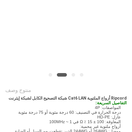
POLICY
منتوج وصف
Ripcord أزواج الملتوية Cat6 LAN شبكة التصحيح الكابل لشبكة إيثرنت
التفاصيل السريعة:
المواصفات: 4P
درجة الحرارة في التصنيف: 60 درجة مئوية أو 75 درجة مئوية
عازل: HD-PE
المعاوقة: 100 ± 15 ٪ Ω في 1 ~ 100MHz
أزواج ملتوية غير محمية:
موصل: 26AWG أو 24AWG الذين تقطعت بهم السبل أو الصلبة