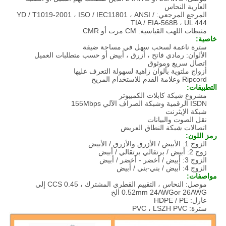
العارية النحاس
المرجع المرجعي: YD / T1019-2001 ، ISO / IEC11801 ، ANSI /
TIA / EIA-568B ، UL 444
مثبطات اللهب القياسية: CM مرت أو CMR
خاصية:
سترة ناعمة لسحب سهل في مساحة ضيقة
الألوان: رمادي فاتح ، أزرق ، أبيض أو حسب متطلبات العميل
اتصال سريع وموثوق
أزواج ملتوية بألوان زاهية لسهولة التعرف عليها
Ripcord وعلامة القدم للاستخدام المريح
التطبيقات:
مشروع شبكة كابلات الكمبيوتر
ISDN الرقمية وشبكة الصراف الآلي 155Mbps
شبكة الإيثرنت
نقل الصوت والبيانات
اتصالات شبكة النطاق العريض
رمز اللون:
الزوج 1: الأبيض / الأزرق والأزرق / الأبيض
زوج 2: أبيض / برتقالي برتقالي / أبيض
الزوج 3: أبيض / أخضر - أخضر / أبيض
الزوج 4: أبيض / بني-بني / أبيض
مواصفات:
موصل: النحاس ، التقييم القطري المشترك ، CCS 0.45 إلى
0.52mm 24AWGor 26AWG الخ
عازل: HDPE / PE
سترة: PVC ، LSZH PVC