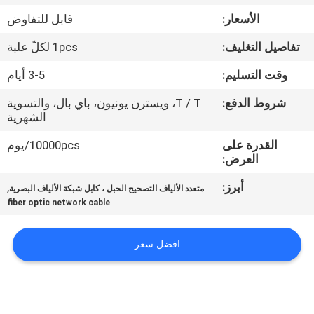
الأسعار:
قابل للتفاوض
مراقبة
تفاصيل التغليف:
1pcs لكلّ علبة
الجودة
وقت التسليم:
3-5 أيام
اتصل
شروط الدفع:
T / T، ويسترن يونيون، باي بال، والتسوية
الشهرية
بنا
القدرة على
10000pcs/يوم
العرض:
اطلب
أبرز:
,
متعدد الألياف التصحيح الحبل ، كابل شبكة الألياف البصرية
اقتباس
fiber optic network cable
خريطة
افضل سعر
الموقع
PRIVACY