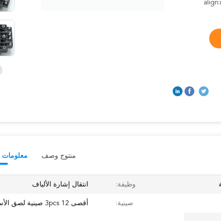
align
منتوج وصف
معلومات ت
وظيفة:
انتقال إشارة الألياف
صينية:
أقصى 3pcs 12 صينية لصق الأساس