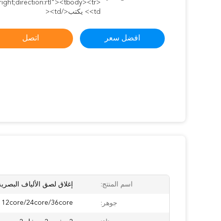
:right;direction:rtl"><tbody><tr>
<td> يكتب</td><
افضل سعر
اتصل
اسم المنتج:
إغلاق لصق الألياف البصرية
12core/24core/36core
جوهر: