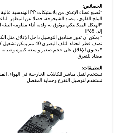
الخصائص:
*تُصنع غطاء الإغلاق من بلاستيكات PP الهندسية عالية الجودة، وذات أداء جيد لمكافحة التآكل ضد الأحماض والحديد.
الملح القلوي، مضاد الشيخوخة، فضلا عن المظهر الناعم 
*الهيكل الميكانيكي موثوق به ولديه أداء مقاومة البيئة 
إلى IP68.
* يمكن أن تدور صناديق التوصيل داخل الإغلاق مثل الك
نصف قطر انحناء التلف البصري 40 مم.يمكن تشغيل كل كابل بصري والألياف بشكل فردي.
* يحتوي الإغلاق على حجم صغير و سعة كبيرة وصيانة مر
مضاد للتعرق.
التطبيقات:
تستخدم لنقل مباشر للكابلات الخارجية في الهواء، القن
تستخدم لتوصيل التفرع وحماية المفصل