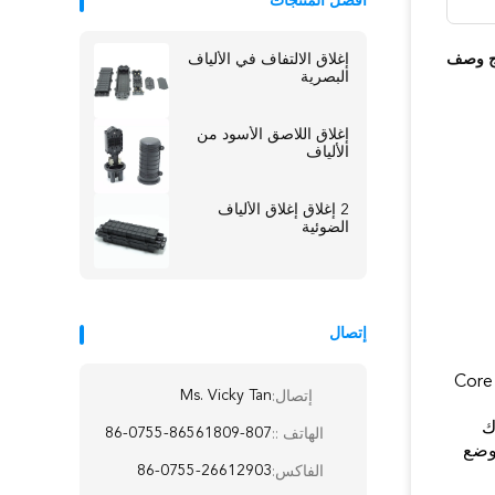
أفضل المنتجات
ج وصف
إغلاق الالتفاف في الألياف
البصرية
إغلاق اللاصق الأسود من
الألياف
2 إغلاق إغلاق الألياف
الضوئية
إتصال
Ms. Vicky Tan
إتصال:
ك
86-0755-86561809-807
الهاتف ::
 وضع
86-0755-26612903
الفاكس: