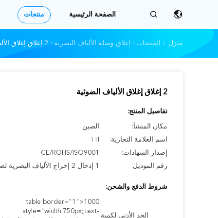
الصفحة الرئيسية
منتجات
منزل
المنتجات
إغلاق وصلة الألياف البصرية
2 إغلاق إغلاق الألياف الضوئية
2 إغلاق إغلاق الألياف الضوئية
تفاصيل المنتج:
مكان المنشأ:
الصين
اسم العلامة التجارية:
TTI
إصدار الشهادات:
CE/ROHS/ISO9001
رقم الموديل:
1 إدخال 2 إخراج الألياف البصرية لصق
شروط الدفع والشحن:
1000<table border="1"
style="width:750px;;text-
الحد الأدنى لكمية: