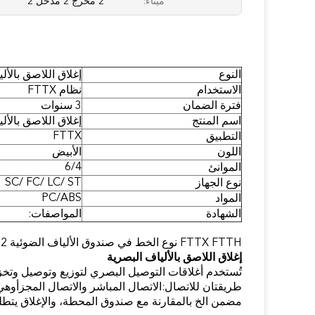
ميناء:
2 مخرج 2 مدخل 2
النوع
إغلاق اللاصق بالأل
الاستخدام
نظام FTTX
فترة الضمان
3 سنوات
اسم المنتج
إغلاق اللاصق بالأل
FTTX
التطبيق
اللون
الأبيض
6/4
الموانئ
SC/ FC/ LC/ ST
نوع الجهاز
PC/ABS
المواد
الشهادة
المواصفات:
FTTX FTTH نوع الخط في صندوق الألياف الضوئية 12 Core 24 Core 36 Core 1 Input 2 Output Fiber Optic Splice Closure
إغلاق اللاصق بالألياف البصرية
تُستخدم أغلاقات التوصيل البصري لتوزيع وتوصيل وتخزين
طريقتان للاتصال:الاتصال المباشر والاتصال المجزأوهي
مضمن الخ بالمقارنة مع صندوق المحطة، والإغلاق يتطل