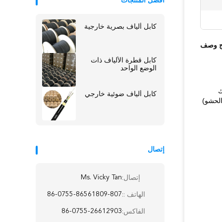
أفضل المنتجات
كابل ألياف بصرية خارجية
ج وصف
كابل قطرة الألياف ذات
الوضع الواحد
ك
كابل ألياف ضوئية خارجي
الحشو)
إتصال
Ms. Vicky Tan
إتصال:
86-0755-86561809-807
الهاتف ::
86-0755-26612903
الفاكس: