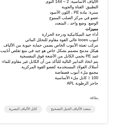
الألياف الأساسية: 2 ~ 144 النوى
التطبيق: القناة والجوية
سترة: مادة PE ، اللون الأسود
عضو في مركز الصلب المموج
الوضع: وضع واحد ، المتعدد
مميزات
أداء جيد الميكانيكية ودرجة الحرارة
أنبوب looes عالي القوة مقاوم للتحلل المائي
مركب تعبئة الأنبوب الخاص يضمن حماية حيوية من الألياف
هيكل مدمج مصمم بشكل خاص هو جيد في منع تقلص أنابيب
غمد PE يحمي الكابل من الأشعة فوق البنفسجية
يتم اتخاذ التدابير التالية للتأكد من أن الكابل غير مقاوم للماء:
أسلاك الفولاذ المستخدمة كعضو القوة المركزية
مجمع ملء أنبوب فضفاضة
100 ٪ كابل ملء الأساسية
حاجز الرطوبة APL
بطاقة:
متعدد الألياف الحبل التصحيح
كابل الألياف البصرية