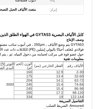
بناء:
أنبوب فضفاضة
إبراز:
متعدد الألياف الحبل التصح
كابل الألياف البصرية GYTA53 في الهواء الطلق الذين تقطعت بهم السبل المباشر الدفن أنبوب فضفاض مدرعة
وصف الإنتاج
GYTA53 يتم وضع الألياف ، 250μm
فولاذي مُغلف أحيانًا بالبولي إيثيلين (PE) للكابلات ذات عدد الألياف العالي ، في وسط النواة كعضو قوة معدنية.
حول عضو قوة في مركب لحمايته من دخول المياه. ثم ، يتم الانت
معلومات تقنية
الوزن (كجم /
التوتر (N)
الألياف رقم.
القطر الخارجي (مم)
كم)
المدى الق
160
12.9
2-30
175
13.4
32-60
204
14.1
62-72
3000
245
15.4
74-84
245
15.4
86-96
285
17.2
98-120
334
19
122-144
التفاصيل السريعة
Amoured: الشريط الصلب