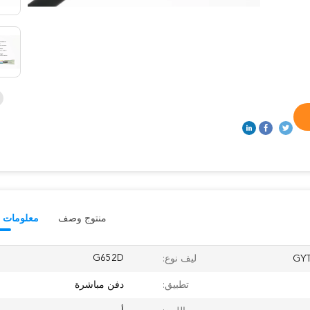
منتوج وصف
معلومات ت
G652D
ليف نوع:
تطبيق:
دفن مباشرة