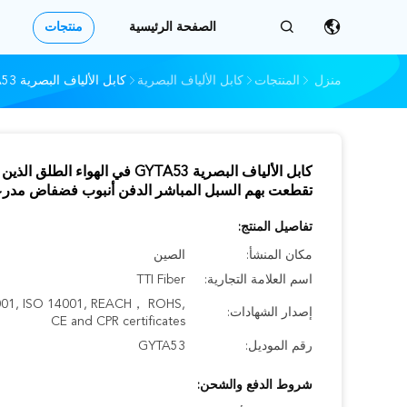
الصفحة الرئيسية
منتجات
منزل
المنتجات
كابل الألياف البصرية
كابل الألياف البصرية GYTA53 في الهواء الطلق الذين تقطعت بهم السبل المباشر الدفن أنبوب فضفاض مدرعة
كابل الألياف البصرية GYTA53 في الهواء الطلق الذين
تقطعت بهم السبل المباشر الدفن أنبوب فضفاض مدر
تفاصيل المنتج:
مكان المنشأ:
الصين
اسم العلامة التجارية:
TTI Fiber
001, ISO 14001, REACH， ROHS,
إصدار الشهادات:
CE and CPR certificates
رقم الموديل:
GYTA53
شروط الدفع والشحن: