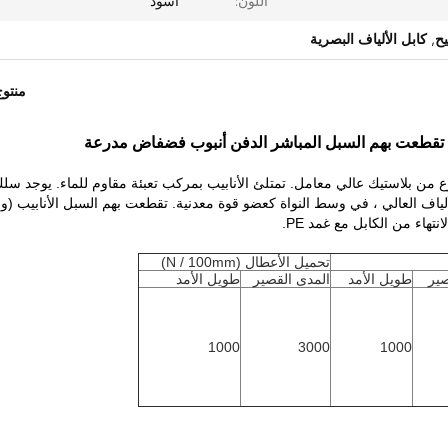
اللون:
أسود
يح
,
كابل الألياف البصرية
منتو
 ، في أنبوب سائب مصنوع من بلاستيك عالي معامل. تمتلئ الأنابيب بمركب تعبئة مقاوم للماء. يوجد سل
تقطعت بهم السبل الأنابيب (و
هاء من الكابل مع غمد PE.
تحميل الأعطال (N / 100mm)
صير
طويل الأمد
المدى القصير
طويل الأمد
1000
3000
1000