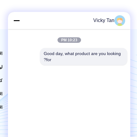
Vicky Tan
10:23 PM
البريد بنا | خدمة 24 ساعة
Good day, what product are you looking 
ال
for?
لي
كا
ال
Send
ال