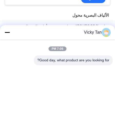
الألياف البصرية محول
APC UPC SC Simplex محول بصري شفة أحادية الوضع المتعدد
Vicky Tan
محول الألياف البصرية SC Type Simplex APC UPC لشبكة FTTH
FTTX
7:06 PM
محول الألياف الضوئية FTTB SM MM Simplex Duplex رباعي الألياف
موصل
Good day, what product are you looking for?
فئات شعبية
جميع
الألياف البصرية 
ليف ضفيرة Optic
التصحيح الحبل
الألياف البصرية موصل
كابل الألياف البصرية