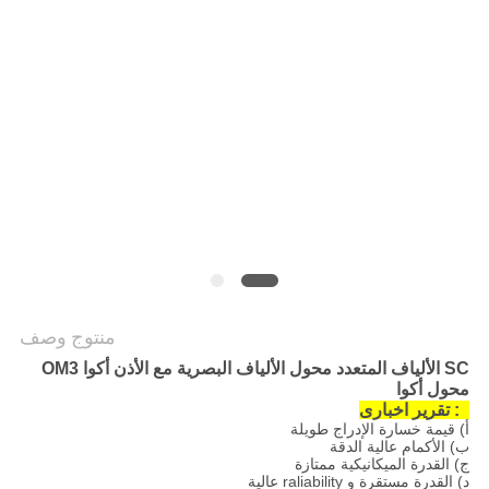
POLICY
منتوج وصف
SC الألياف المتعدد محول الألياف البصرية مع الأذن أكوا OM3
محول أكوا
1: تقرير اخبارى
أ) قيمة خسارة الإدراج طويلة
ب) الأكمام عالية الدقة
ج) القدرة الميكانيكية ممتازة
د) القدرة مستقرة و raliability عالية