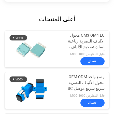
أعلى المنتجات
OM3 OM4 LC محول
الألياف البصرية رباعية
لسلك تصحيح الألياف ،
أزرق / بيج / أكوا
قابل للتفاوض MOQ:1000
الاتصال
وضع واحد OEM ODM
محول الألياف البصرية
سريع سريع موصل SC
دوبلكس
قابل للتفاوض MOQ:1000
الاتصال