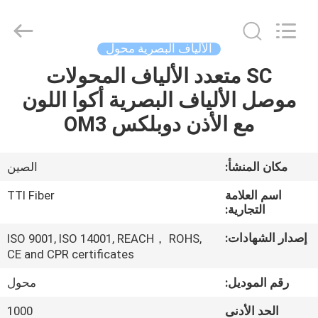
TTI
Fiber
Communication
Tech.
Co.,
الألياف البصرية محول
Ltd..
All
Rights
SC متعدد الألياف المحولات
الصفحة
Reserved.
موصل الألياف البصرية أكوا اللون
الرئيسية
مع الأذن دوبلكس OM3
منتجات
مكان المنشأ:
الصين
معلومات
اسم العلامة
TTI Fiber
عنا
التجارية:
إصدار الشهادات:
ISO 9001, ISO 14001, REACH， ROHS,
CE and CPR certificates
جولة
في
رقم الموديل:
محول
المعمل
الحد الأدنى
1000