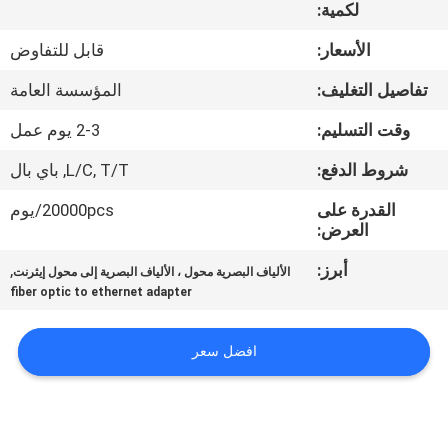
لكمية:
مراقبة
الأسعار:
قابل للتفاوض
الجودة
تفاصيل التغليف:
المؤسسة العامة
وقت التسليم:
2-3 يوم عمل
اتصل
شروط الدفع:
L/C, T/T, باي بال
بنا
القدرة على
20000pcs/يوم
العرض:
اطلب
أبرز:
,
اقتباس
الألياف البصرية محول ، الألياف البصرية إلى محول إيثرنت
fiber optic to ethernet adapter
خريطة
افضل سعر
الموقع
PRIVACY