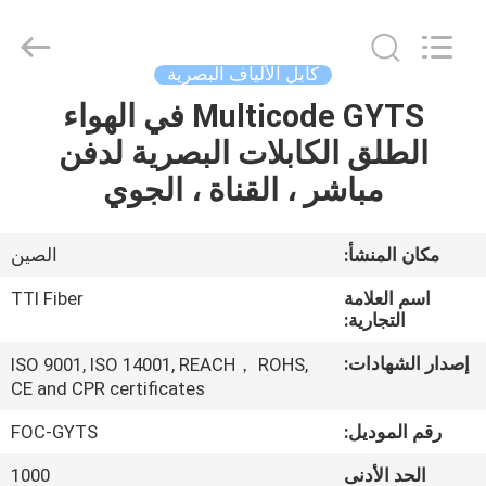
TTI
Fiber
Communication
Tech.
Co.,
كابل الألياف البصرية
Ltd..
All
Rights
Multicode GYTS في الهواء
الصفحة
Reserved.
الطلق الكابلات البصرية لدفن
الرئيسية
مباشر ، القناة ، الجوي
منتجات
مكان المنشأ:
الصين
معلومات
اسم العلامة
TTI Fiber
عنا
التجارية:
إصدار الشهادات:
ISO 9001, ISO 14001, REACH， ROHS,
CE and CPR certificates
جولة
في
رقم الموديل:
FOC-GYTS
المعمل
الحد الأدنى
1000