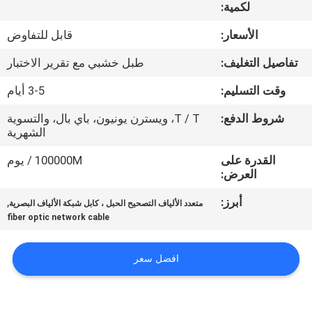
لكمية:
مراقبة
الأسعار:
قابل للتفاوض
الجودة
تفاصيل التغليف:
طبل خشبي مع تقرير الاختبار
وقت التسليم:
3-5 أيام
اتصل
شروط الدفع:
T / T، ويسترن يونيون، باي بال، والتسوية
بنا
الشهرية
القدرة على
100000M / يوم
اطلب
العرض:
اقتباس
أبرز:
,
متعدد الألياف التصحيح الحبل ، كابل شبكة الألياف البصرية
fiber optic network cable
خريطة
الموقع
افضل سعر
PRIVACY