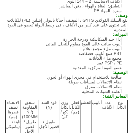
الألياف الأساسية: 2 ~ 144 النوى
التطبيق: القناة والهواء ، دفن المباشر
سترة: المواد PE
وصف:
يقع السلك الفولاذي GYTS ، المغلف أحيانًا بالبولي إيثيلين (PE) للكابلات
التي تحتوي على عدد كبير من الألياف ، في وسط النواة كعضو في القوة
المعدنية.
الميزات:
أداء جيد الميكانيكية ودرجة الحرارة
أنبوب سائب عالي القوة مقاوم للتحلل المائي
أنبوب ملء مجمع- هلام
PBT صنع أنابيب فضفاضة
مجمع ملء الكابلات
PSP ، PE غمد
عضو القوة المركزية المعدنية
الوضعية:
صالحة للاستخدام في مجرى الهواء أو الجوي
نظام الاتصالات لمسافات طويلة
نظام الاتصالات مفرق
أنظمة الشبكات المحلية
المعايير الفنية:
نوع
عدد
أنابيب
الحشو
قطر
وزن
قوة الشد
سحق
الانحناء
الكابل
الألياف
الكابل
الكابل
(N)
المقاومة
نصف
(مم)
(كغ /
(N /
قطرها
كم)
100MM)
(مم)
طويل /
طويل /
ثابتة/
قصير الأجل
قصير
ديناميكي
الأجل