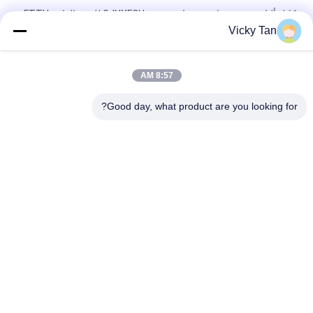
كابل ألياف ضوئية خارجي هوائي فردي GJYXFCH للدعم الذاتي FTTH
Vicky Tan
كابل الألياف البصرية ADSS Double Sheath 24 Core 48 Core 96
Core
8:57 AM
كابل تصحيح الألياف الخارجية GYXTC8S 12 24 Core G652D ذاتي
الدعم
Good day, what product are you looking for?
فئات شعبية
جميع
الألياف البصرية 
ليف ضفيرة Optic
التصحيح الحبل
الألياف البصرية موصل
كابل الألياف البصرية
الألياف البصرية موهن
الألياف البصرية محول
الألياف البصرية 
الألياف البصرية الخائن