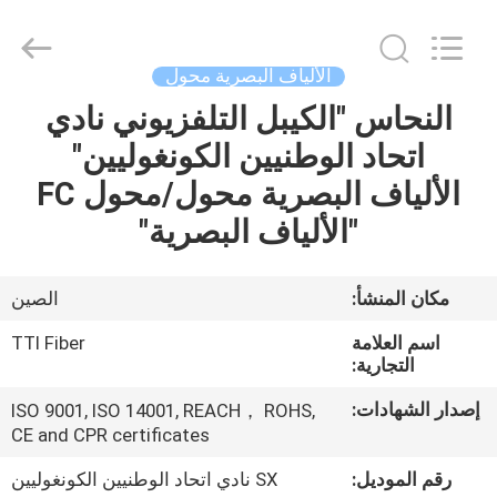
TTI
Fiber
Communication
Tech.
Co.,
الألياف البصرية محول
Ltd..
All
Rights
النحاس "الكيبل التلفزيوني نادي
الصفحة
Reserved.
اتحاد الوطنيين الكونغوليين"
الرئيسية
الألياف البصرية محول/محول FC
منتجات
"الألياف البصرية"
معلومات
مكان المنشأ:
الصين
عنا
اسم العلامة
TTI Fiber
التجارية:
جولة
إصدار الشهادات:
ISO 9001, ISO 14001, REACH， ROHS,
CE and CPR certificates
في
المعمل
رقم الموديل:
SX نادي اتحاد الوطنيين الكونغوليين