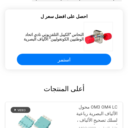
احصل على افضل سعر ل
النحاس "الكيبل التلفزيوني نادي اتحاد
الوطنيين الكونغوليين" الألياف البصرية
محول/محول FC "الألياف البصرية"
استمر
أعلى المنتجات
OM3 OM4 LC محول
الألياف البصرية رباعية
لسلك تصحيح الألياف ،
أزرق / بيج / أكوا