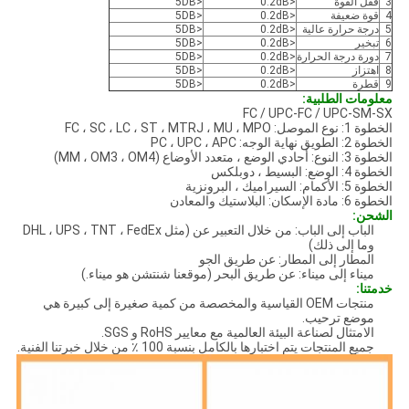
3
قفل القوة
<0.2dB
<5DB
4
قوة ضعيفة
<0.2dB
<5DB
5
درجة حرارة عالية
<0.2dB
<5DB
6
تبخير
<0.2dB
<5DB
7
دورة درجة الحرارة
<0.2dB
<5DB
8
اهتزاز
<0.2dB
<5DB
9
قطرة
<0.2dB
<5DB
معلومات الطلبية:
FC / UPC-FC / UPC-SM-SX
الخطوة 1: نوع الموصل: FC ، SC ، LC ، ST ، MTRJ ، MU ، MPO
الخطوة 2: الطويق نهاية الوجه: PC ، UPC ، APC
الخطوة 3: النوع: أحادي الوضع ، متعدد الأوضاع (MM ، OM3 ، OM4)
الخطوة 4: الوضع: البسيط ، دوبلكس
الخطوة 5: الأكمام: السيراميك ، البرونزية
الخطوة 6: مادة الإسكان: البلاستيك والمعادن
الشحن:
الباب إلى الباب: من خلال التعبير عن (مثل DHL ، UPS ، TNT ، FedEx
وما إلى ذلك)
المطار إلى المطار: عن طريق الجو
ميناء إلى ميناء: عن طريق البحر (موقعنا شنتشن هو ميناء.)
خدمتنا:
منتجات OEM القياسية والمخصصة من كمية صغيرة إلى كبيرة هي
موضع ترحيب.
الامتثال لصناعة البيئة العالمية مع معايير RoHS و SGS.
جميع المنتجات يتم اختبارها بالكامل بنسبة 100 ٪ من خلال خبرتنا الفنية.