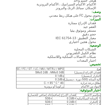
هيكل: جسم واحد
الأكمام: الأكمام السيراميك ، الأكمام البرونزية
الإسكان: سبائك الزنك والبرونز
وصف:
يحتوي محول FC على هيكل ربط معدني.
الميزات:
فقدان الإدراج ممتازة
العقم جيد
مستقر وموثوق بيئيا
حجم دقيق
معيار التطبيق: IEC 61754-13
محول هجين اختياري
الوضعية:
الشبكات المحلية
نظام الكيبل التلفزيوني
شبكات الاتصالات السلكية واللاسلكية
اختبار المعدات
تخصيص:
نوع
SC / FC / ST / LC / MU / MTRJ / MPO
فقدان الإدراج (ديسيبل)
SM≤0.2dB ، MM≤0.3dB
التكرار (ديسيبل)
≤0.1dB
آلية المتانة (500 دورة ، ديسيبل)
≤0.2dB
نطاق درجة حرارة
-40 ° C- + 85 ° C
المواد من الأكمام
زركونيا أو برونزية
اختبار الموثوقية:
بند
اسم الاختبار
فقدان الإدراج إضافية
عائد إضافي للخسارة
1
المتانة الميكانيكية
<0.2dB
<5DB
2
التكرار
<0.2dB
<5DB