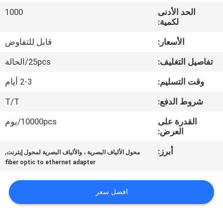
الحد الأدنى
1000
مراقبة
لكمية:
الجودة
الأسعار:
قابل للتفاوض
تفاصيل التغليف:
25pcs/الحالة
اتصل
وقت التسليم:
2-3 أيام
بنا
شروط الدفع:
T/T
اطلب
القدرة على
10000pcs/يوم
العرض:
اقتباس
أبرز:
,
محول الألياف البصرية ، والألياف البصرية لمحول إيثرنت
fiber optic to ethernet adapter
خريطة
الموقع
افضل سعر
PRIVACY