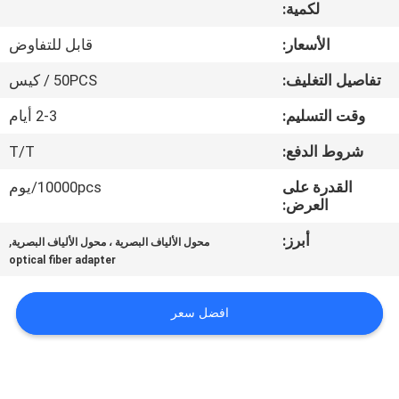
لكمية:
مراقبة
الأسعار:
قابل للتفاوض
الجودة
تفاصيل التغليف:
50PCS / كيس
وقت التسليم:
2-3 أيام
اتصل
شروط الدفع:
T/T
بنا
القدرة على
10000pcs/يوم
العرض:
اطلب
أبرز:
,
اقتباس
محول الألياف البصرية ، محول الألياف البصرية
optical fiber adapter
خريطة
افضل سعر
الموقع
PRIVACY