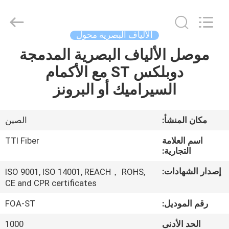
TTI
Fiber
Communication
Tech.
Co.,
الألياف البصرية محول
Ltd..
All
Rights
موصل الألياف البصرية المدمجة
الصفحة
Reserved.
دوبلكس ST مع الأكمام
الرئيسية
السيراميك أو البرونز
منتجات
مكان المنشأ:
الصين
معلومات
اسم العلامة
TTI Fiber
عنا
التجارية:
إصدار الشهادات:
ISO 9001, ISO 14001, REACH， ROHS,
CE and CPR certificates
جولة
في
رقم الموديل:
FOA-ST
المعمل
الحد الأدنى
1000