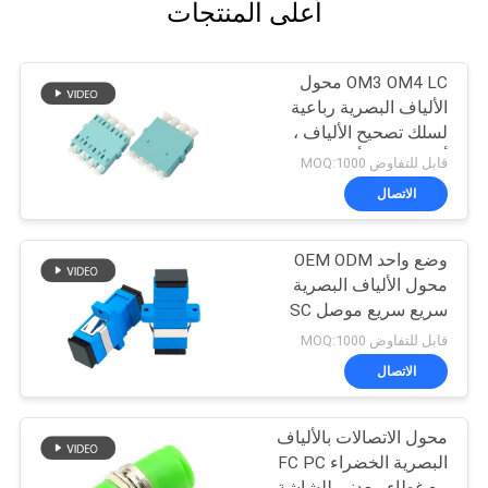
أعلى المنتجات
OM3 OM4 LC محول
الألياف البصرية رباعية
لسلك تصحيح الألياف ،
أزرق / بيج / أكوا
قابل للتفاوض MOQ:1000
الاتصال
وضع واحد OEM ODM
محول الألياف البصرية
سريع سريع موصل SC
دوبلكس
قابل للتفاوض MOQ:1000
الاتصال
محول الاتصالات بالألياف
البصرية الخضراء FC PC
مع غطاء معدني للشاشة