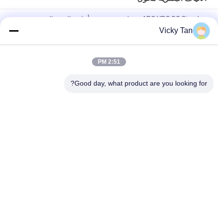
APC UPC SC Simplex محول بصري شفة أحادية الوضع المتعدد
Vicky Tan
محول الألياف البصرية SC Type Simplex APC UPC لشبكة FTTH
FTTX
2:51 PM
محول الألياف الضوئية FTTB SM MM Simplex Duplex رباعي الألياف
موصل
Good day, what product are you looking for?
فئات شعبية
جميع
الألياف البصرية 
ليف ضفيرة Optic
التصحيح الحبل
الألياف البصرية موصل
كابل الألياف البصرية
الألياف البصرية موهن
الألياف البصرية محول
الألياف البصرية 