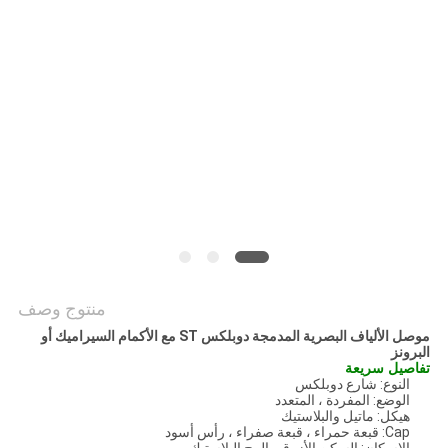
POLICY
منتوج وصف
موصل الألياف البصرية المدمجة دوبلكس ST مع الأكمام السيراميك أو
البرونز
تفاصيل سريعة
النوع: شارع دوبلكس
الوضع: المفردة ، المتعدد
هيكل: ماتيل والبلاستيك
Cap: قبعة حمراء ، قبعة صفراء ، رأس أسود