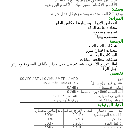
الإسكان: السكن الأزرق والبيج البلاستيك
الأكمام: الأكمام السيراميك ، الأكمام البرونزية
وصف:
وضع ST المستخدمة بوند مع هيكل قفل حربة.
الميزات:
انخفاض الإدراج وخسارة انعكاس الظهر
محاذاة عالية الدقة
تصميم مضغوط
مستقرة بيئيا
الوضعية:
شبكات الاتصالات
معدات اختبار؛
مترو
الشبكات المحلية
شبكات معالجة البيانات
إطار توزيع الألياف ، يتصاعد في جبل جدار الألياف البصرية وخزائن
جبل الرف
تخصيص:
نوع
SC / FC / ST / LC / MU / MTRJ / MPO
فقدان الإدراج (ديسيبل)
SM≤0.2dB ، MM≤0.3dB
التكرار (ديسيبل)
≤0.1dB
آلية المتانة (500 دورة ، ديسيبل)
≤0.2dB
نطاق درجة حرارة
-40 ° C- + 85 ° C
المواد من الأكمام
زركونيا أو برونزية
اختبار الموثوقية:
بند
اسم الاختبار
فقدان الإدراج إضافية
عائد إضافي للخسارة
1
المتانة الميكانيكية
<0.2dB
<5DB
2
التكرار
<0.2dB
<5DB
3
قفل القوة
<0.2dB
<5DB
4
قوة ضعيفة
<0.2dB
<5DB