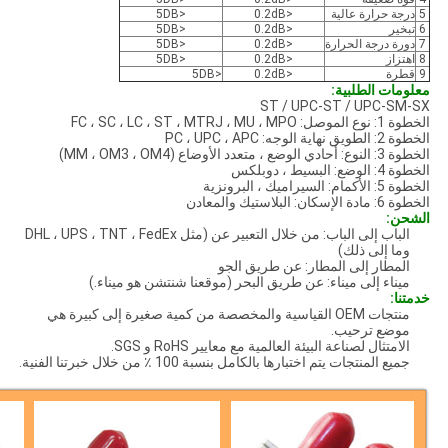
5
درجة حرارة عالية
<0.2dB
<5DB
6
تبخير
<0.2dB
<5DB
7
دورة درجة الحرارة
<0.2dB
<5DB
8
اهتزاز
<0.2dB
<5DB
9
قطرة
<0.2dB
<5DB
معلومات الطلبية:
ST / UPC-ST / UPC-SM-SX
الخطوة 1: نوع الموصل: FC ، SC ، LC ، ST ، MTRJ ، MU ، MPO
الخطوة 2: الطويق نهاية الوجه: PC ، UPC ، APC
الخطوة 3: النوع: أحادي الوضع ، متعدد الأوضاع (MM ، OM3 ، OM4)
الخطوة 4: الوضع: البسيط ، دوبلكس
الخطوة 5: الأكمام: السيراميك ، البرونزية
الخطوة 6: مادة الإسكان: البلاستيك والمعادن
الشحن:
الباب إلى الباب: من خلال التعبير عن (مثل DHL ، UPS ، TNT ، FedEx
وما إلى ذلك)
المطار إلى المطار: عن طريق الجو
ميناء إلى ميناء: عن طريق البحر (موقعنا شنتشن هو ميناء.)
خدمتنا:
منتجات OEM القياسية والمخصصة من كمية صغيرة إلى كبيرة هي
موضع ترحيب.
الامتثال لصناعة البيئة العالمية مع معايير RoHS و SGS.
جميع المنتجات يتم اختبارها بالكامل بنسبة 100 ٪ من خلال خبرتنا الفنية.